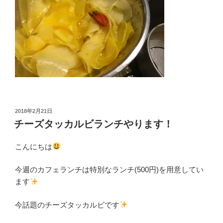
投
2018年2月21日
稿
チーズタッカルビランチやります！
日:
こんにちは
今週のカフェランチは特別なランチ(500円)を用意してい
ます
今話題のチーズタッカルビです