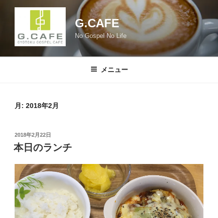
コ
ン
G.CAFE
テ
No Gospel No Life
ン
ツ
へ
メニュー
ス
キ
ッ
月:
2018年2月
プ
投
2018年2月22日
稿
本日のランチ
日: