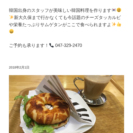
韓国出身のスタッフが美味しい韓国料理を作ります
新大久保まで行かなくても今話題のチーズタッカルビ
や栄養たっぷりサムゲタンがここで食べられますよ
ご予約も承ります！
047-329-2470
投
2018年2月1日
稿
日: