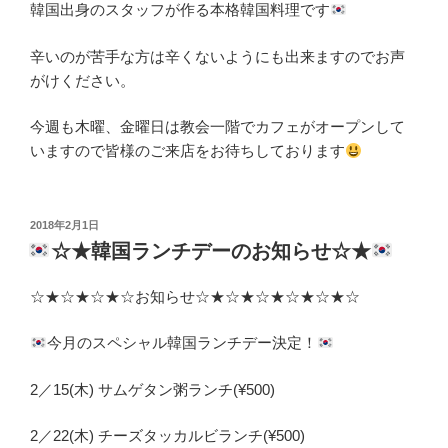
韓国出身のスタッフが作る本格韓国料理です
辛いのが苦手な方は辛くないようにも出来ますのでお声
がけください。
今週も木曜、金曜日は教会一階でカフェがオープンして
いますので皆様のご来店をお待ちしております
投
2018年2月1日
稿
☆★韓国ランチデーのお知らせ☆★
日:
☆★☆★☆★☆お知らせ☆★☆★☆★☆★☆★☆
今月のスペシャル韓国ランチデー決定！
2／15(木) サムゲタン粥ランチ(¥500)
2／22(木) チーズタッカルビランチ(¥500)