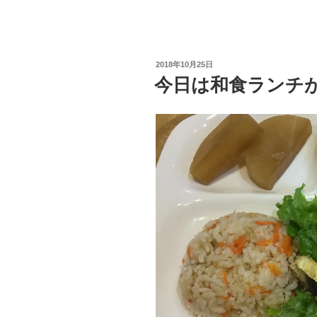
投
2018年10月25日
稿
今日は和食ランチ
日: