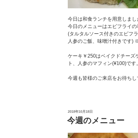
今日は和食ランチを用意しまし
今日のメニューはエビフライの
(タルタルソース付きのエビフ
人参のご飯、味噌汁付きです) 
ケーキ￥250はベイクドチー
ト、人参のマフィン(¥100)です
今週も皆様のご来店をお待ちし
投
2018年10月18日
稿
今週のメニュー
日: