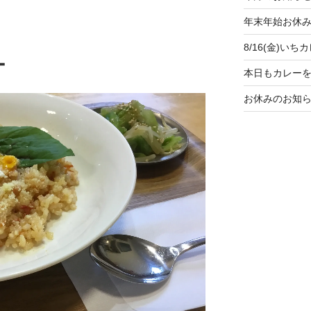
年末年始お休
8/16(金)い
ー
本日もカレー
お休みのお知