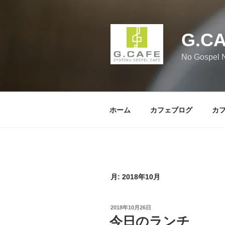
コ
ン
テ
G.C
ン
ツ
No Gospel N
へ
ス
キ
ッ
ホーム
カフェブログ
カ
プ
月:
2018年10月
投
2018年10月26日
稿
今日のランチ
日: