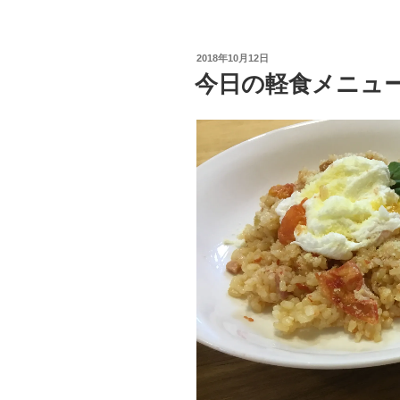
投
2018年10月12日
稿
今日の軽食メニュ
日: