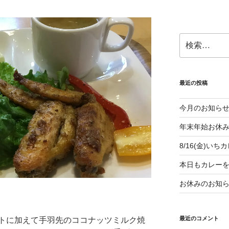
検
索:
最近の投稿
今月のお知ら
年末年始お休
8/16(金)い
本日もカレー
お休みのお知
最近のコメント
トに加えて手羽先のココナッツミルク焼