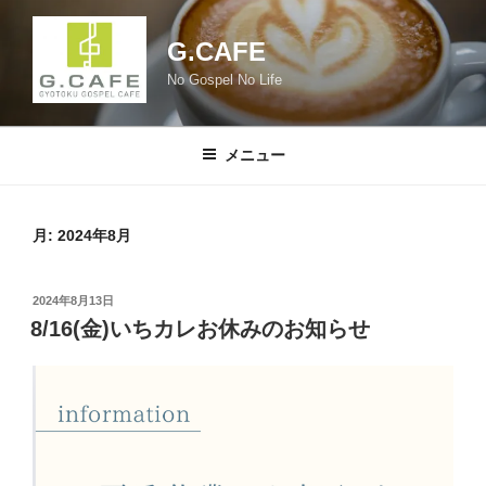
コ
ン
G.CAFE
テ
No Gospel No Life
ン
ツ
へ
メニュー
ス
キ
ッ
月:
2024年8月
プ
投
2024年8月13日
稿
8/16(金)いちカレお休みのお知らせ
日: