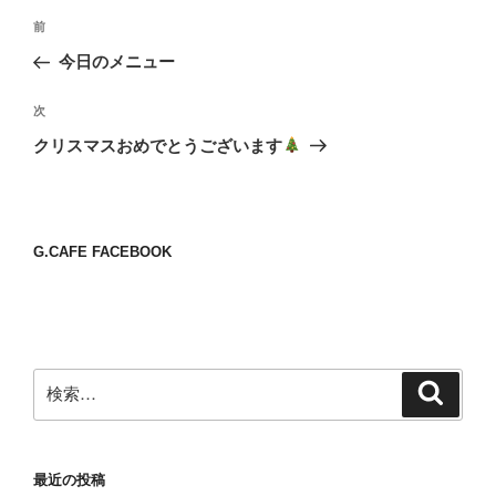
投
前
前
稿
の
今日のメニュー
ナ
投
ビ
稿
次
次
ゲ
の
クリスマスおめでとうございます
投
ー
稿
シ
ョ
G.CAFE FACEBOOK
ン
検
検
索
索:
最近の投稿