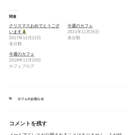
ッ
c
ク
e
し
b
て
o
T
o
関連
w
k
i
で
クリスマスおめでとうござ
t
共
今週のカフェ
t
有
います
2021年11月25日
e
す
r
る
2017年12月22日
未分類
で
に
未分類
共
は
有
ク
(
リ
今週のカフェ
新
ッ
し
ク
2018年12月20日
い
し
ウ
て
カフェブログ
ィ
く
ン
だ
ド
さ
ウ
い
で
(
開
新
き
し
ま
い
す
ウ
カ
カフェのお知らせ
)
ィ
テ
ン
ド
ゴ
ウ
リ
で
開
ー
コメントを残す
き
ま
す
)
メールアドレスが公開されることはありません。
*
が付