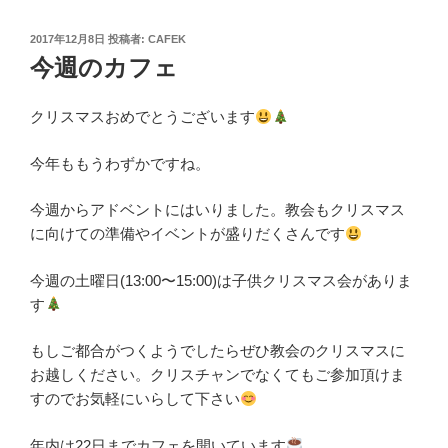
投
2017年12月8日
投稿者:
CAFEK
稿
今週のカフェ
日:
クリスマスおめでとうございます
今年ももうわずかですね。
今週からアドベントにはいりました。教会もクリスマス
に向けての準備やイベントが盛りだくさんです
今週の土曜日(13:00〜15:00)は子供クリスマス会がありま
す
もしご都合がつくようでしたらぜひ教会のクリスマスに
お越しください。クリスチャンでなくてもご参加頂けま
すのでお気軽にいらして下さい
年内は22日までカフェを開いています