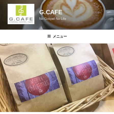
コ
ン
G.CAFE
テ
No Gospel No Life
ン
ツ
へ
メニュー
ス
キ
ッ
プ