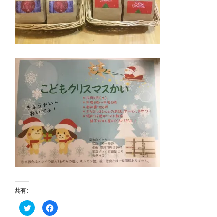
共有:
ク
F
リ
a