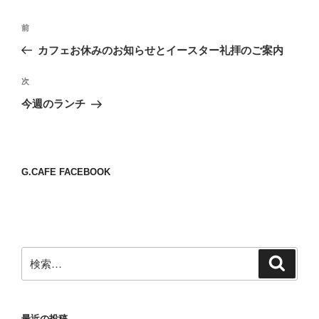
投
前
前
稿
の
カフェお休みのお知らせとイースター礼拝のご案内
ナ
投
ビ
稿
次
次
ゲ
の
今週のランチ
投
ー
稿
シ
ョ
G.CAFE FACEBOOK
ン
検
検
索
索:
最近の投稿