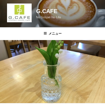
コ
ン
G.CAFE
テ
No Gospel No Life
ン
ツ
へ
メニュー
ス
キ
ッ
プ