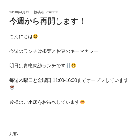
投
2018年4月12日
投稿者:
CAFEK
稿
今週から再開します！
日:
こんにちは
今週のランチは根菜とお豆のキーマカレー
明日は青椒肉絲ランチです
毎週木曜日と金曜日 11:00-16:00までオープンしています
皆様のご来店をお待ちしています
共有: