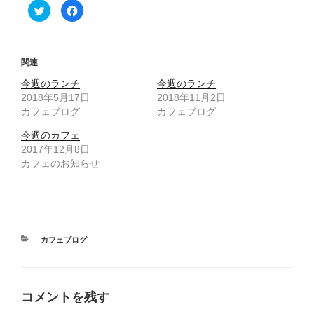
ク
F
リ
a
ッ
c
ク
e
し
b
て
o
T
o
関連
w
k
i
で
今週のランチ
t
共
今週のランチ
t
有
2018年5月17日
2018年11月2日
e
す
r
る
カフェブログ
カフェブログ
で
に
共
は
有
ク
今週のカフェ
(
リ
2017年12月8日
新
ッ
し
ク
カフェのお知らせ
い
し
ウ
て
ィ
く
ン
だ
ド
さ
ウ
い
で
(
開
新
き
し
カ
カフェブログ
ま
い
す
ウ
テ
)
ィ
ゴ
ン
ド
リ
ウ
ー
で
コメントを残す
開
き