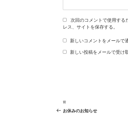
次回のコメントで使用する
レス、サイトを保存する。
新しいコメントをメールで
新しい投稿をメールで受け
投
前
前
稿
の
お休みのお知らせ
投
ナ
稿