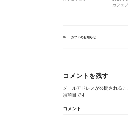
で
に
共
は
カフェ
有
ク
(
リ
新
ッ
し
ク
い
し
ウ
て
ィ
く
ン
だ
ド
さ
カ
カフェのお知らせ
ウ
い
で
テ
(
開
新
ゴ
き
し
リ
ま
い
す
ー
ウ
)
ィ
ン
ド
ウ
で
コメントを残す
開
き
ま
す
メールアドレスが公開されるこ
)
須項目です
コメント