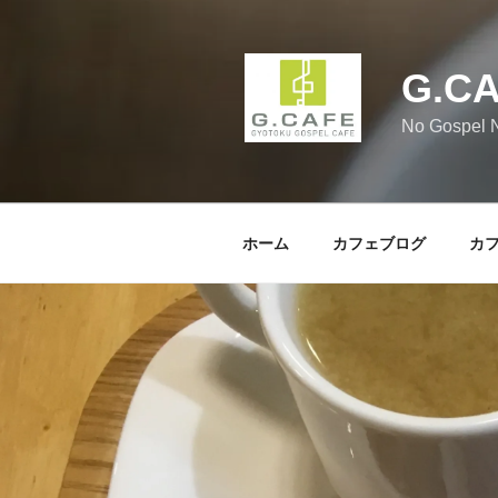
コ
ン
テ
G.C
ン
ツ
No Gospel N
へ
ス
キ
ッ
ホーム
カフェブログ
カ
プ