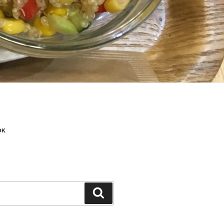
OK
検
索