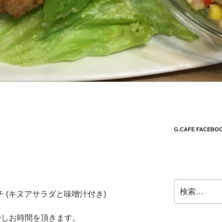
G.CAFE FACEBO
検
 (キヌアサラダと味噌汁付き)
索:
少しお時間を頂きます。