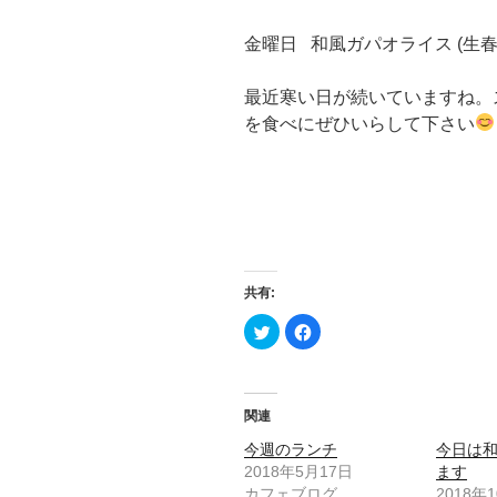
金曜日 和風ガパオライス (生春
最近寒い日が続いていますね。
を食べにぜひいらして下さい
共有:
ク
F
リ
a
ッ
c
ク
e
し
b
て
o
T
o
関連
w
k
i
で
t
共
今週のランチ
今日は
t
有
2018年5月17日
ます
e
す
r
る
カフェブログ
2018年