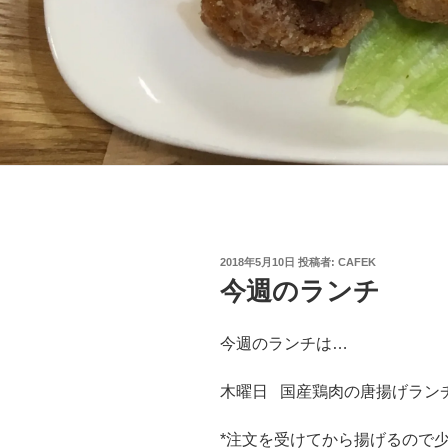
投
2018年5月10日
投稿者:
CAFEK
稿
今週のランチ
日:
今週のランチは…
木曜日 国産鶏肉の唐揚げランチ
*注文を受けてから揚げるので