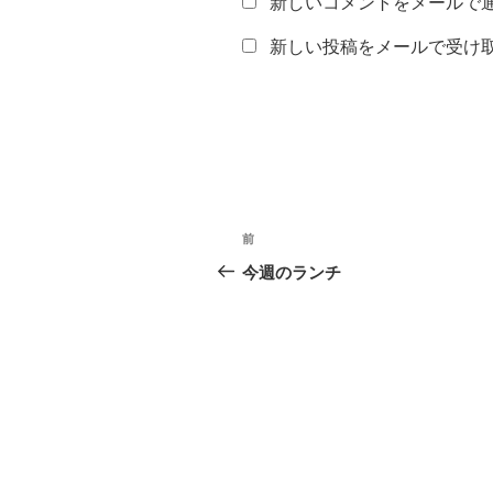
新しいコメントをメールで
新しい投稿をメールで受け
投
前
前
稿
の
今週のランチ
投
ナ
稿
ビ
ゲ
ー
シ