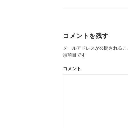
ド
さ
テ
ウ
い
ゴ
で
(
開
リ
新
き
し
ー
ま
い
す
ウ
)
ィ
ン
ド
コメントを残す
ウ
で
開
き
メールアドレスが公開されるこ
ま
す
須項目です
)
コメント