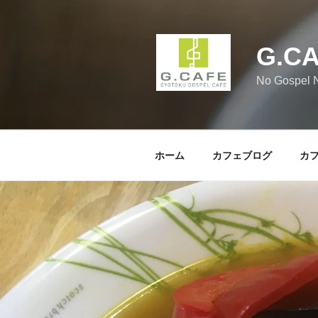
コ
ン
テ
G.C
ン
ツ
No Gospel N
へ
ス
キ
ッ
ホーム
カフェブログ
カ
プ