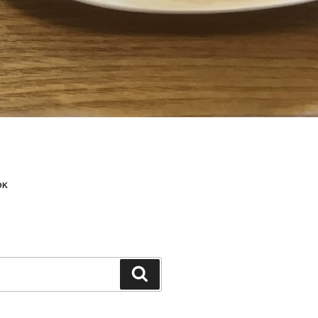
OK
検
索