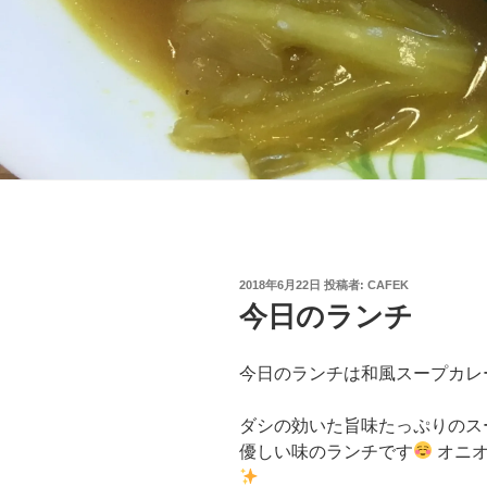
投
2018年6月22日
投稿者:
CAFEK
稿
今日のランチ
日:
今日のランチは和風スープカレ
ダシの効いた旨味たっぷりのス
優しい味のランチです
オニオ