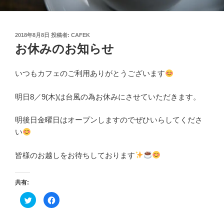
投
2018年8月8日
投稿者:
CAFEK
稿
お休みのお知らせ
日:
いつもカフェのご利用ありがとうございます
明日8／9(木)は台風の為お休みにさせていただきます。
明後日金曜日はオープンしますのでぜひいらしてくださ
い
皆様のお越しをお待ちしております
共有:
ク
F
リ
a
ッ
c
ク
e
し
b