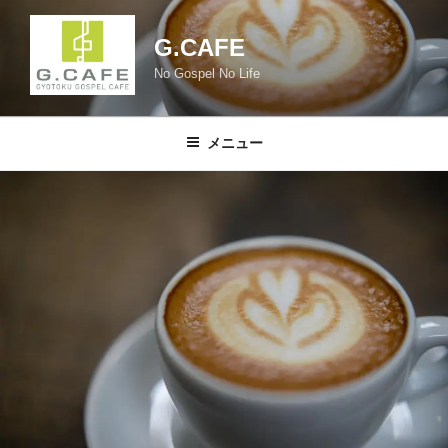
コ
ン
G.CAFE
テ
No Gospel No Life
ン
ツ
へ
メニュー
ス
キ
ッ
プ