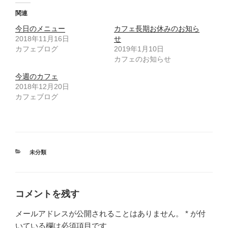
て
o
T
o
関連
w
k
i
で
今日のメニュー
t
共
カフェ長期お休みのお知ら
t
有
2018年11月16日
せ
e
す
r
る
カフェブログ
2019年1月10日
で
に
共
は
カフェのお知らせ
有
ク
(
リ
今週のカフェ
新
ッ
し
ク
2018年12月20日
い
し
ウ
て
カフェブログ
ィ
く
ン
だ
ド
さ
ウ
い
で
(
開
新
き
し
ま
い
す
ウ
カ
未分類
)
ィ
テ
ン
ド
ゴ
ウ
リ
で
開
ー
コメントを残す
き
ま
す
)
メールアドレスが公開されることはありません。
*
が付
いている欄は必須項目です