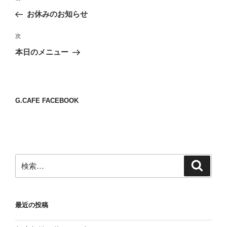
稿
の
お休みのお知らせ
ナ
投
ビ
稿
次
次
ゲ
の
本日のメニュー
投
ー
稿
シ
ョ
G.CAFE FACEBOOK
ン
検
検
索
索:
最近の投稿