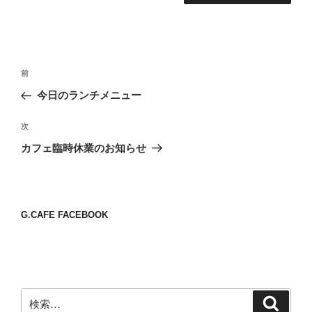
投
前
前
稿
の
今日のランチメニュー
ナ
投
ビ
稿
次
次
ゲ
の
カフェ臨時休業のお知らせ
投
ー
稿
シ
ョ
G.CAFE FACEBOOK
ン
検
検
索