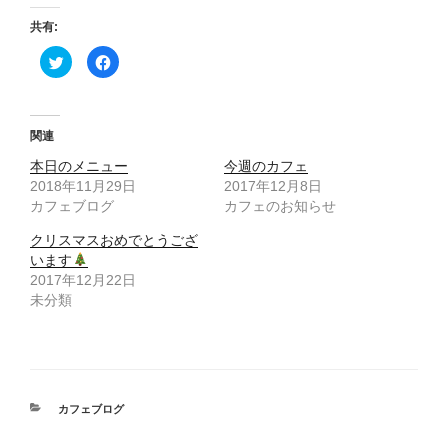
共有:
ク
F
リ
a
ッ
c
ク
e
し
b
て
o
T
o
関連
w
k
i
で
本日のメニュー
t
共
今週のカフェ
t
有
2018年11月29日
2017年12月8日
e
す
r
る
カフェブログ
カフェのお知らせ
で
に
共
は
有
ク
クリスマスおめでとうござ
(
リ
います
新
ッ
し
ク
2017年12月22日
い
し
ウ
て
未分類
ィ
く
ン
だ
ド
さ
ウ
い
で
(
開
新
き
し
ま
い
す
ウ
カ
カフェブログ
)
ィ
テ
ン
ド
ゴ