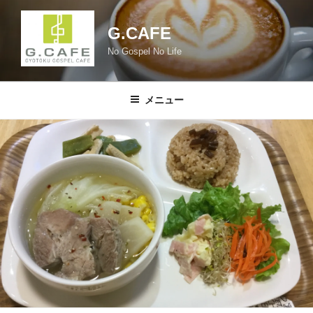
コ
ン
G.CAFE
テ
No Gospel No Life
ン
ツ
へ
メニュー
ス
キ
ッ
プ