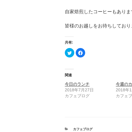
自家焙煎したコーヒーもありま
皆様のお越しをお待ちしており
共有:
ク
F
リ
a
ッ
c
ク
e
し
b
て
o
T
o
関連
w
k
i
で
t
共
今日のランチ
今週の
t
有
2018年7月27日
2018年
e
す
r
る
カフェブログ
カフェ
で
に
共
は
有
ク
(
リ
新
ッ
し
ク
い
し
ウ
て
ィ
く
ン
カ
だ
カフェブログ