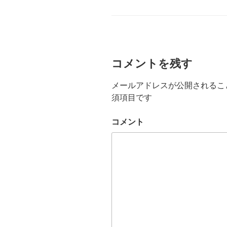
ド
さ
テ
ウ
い
ゴ
で
(
開
リ
新
き
し
ー
ま
い
す
ウ
)
ィ
ン
ド
コメントを残す
ウ
で
開
き
メールアドレスが公開されるこ
ま
す
須項目です
)
コメント