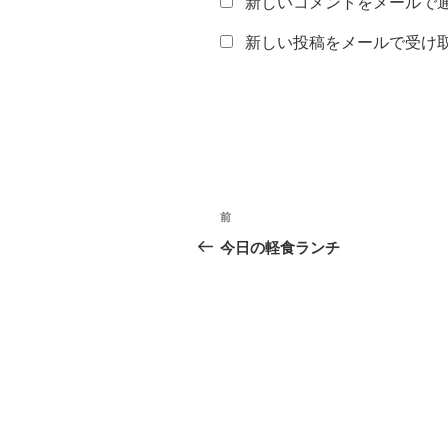
新しいコメントをメールで
新しい投稿をメールで受け
投
前
前
稿
の
今日の軽食ランチ
投
ナ
稿
ビ
ゲ
ー
シ