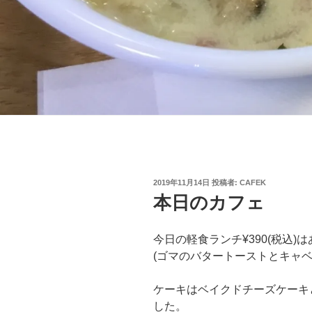
投
2019年11月14日
投稿者:
CAFEK
稿
本日のカフェ
日:
今日の軽食ランチ¥390(税込
(ゴマのバタートーストとキャベ
ケーキはベイクドチーズケーキ
した。