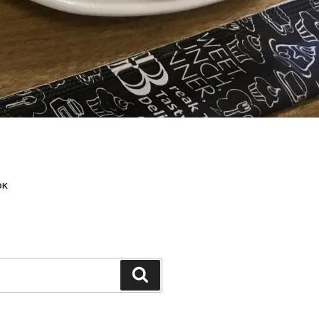
OK
検
索