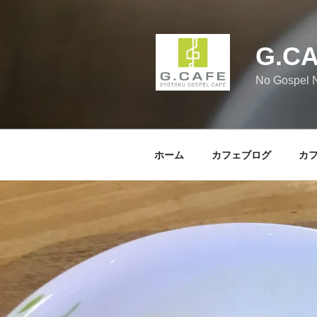
コ
ン
テ
G.C
ン
ツ
No Gospel N
へ
ス
キ
ッ
ホーム
カフェブログ
カ
プ